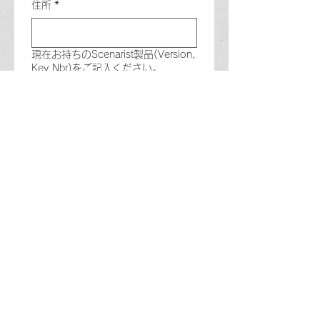
住所
*
現在お持ちのScenarist製品(Version,
Key Nbr)をご記入ください。
ご質問等ございましたらご記入くだ
さい。
送信