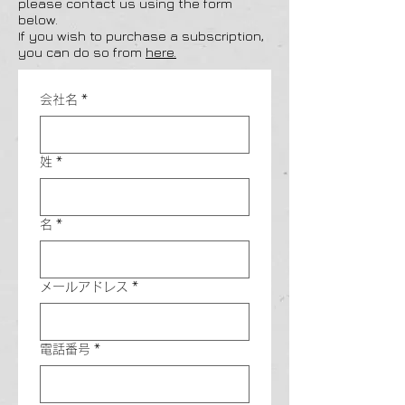
please contact us using the form
below.
If you wish to purchase a subscription,
you can do so from
here.
会社名
*
姓
*
名
*
メールアドレス
*
電話番号
*