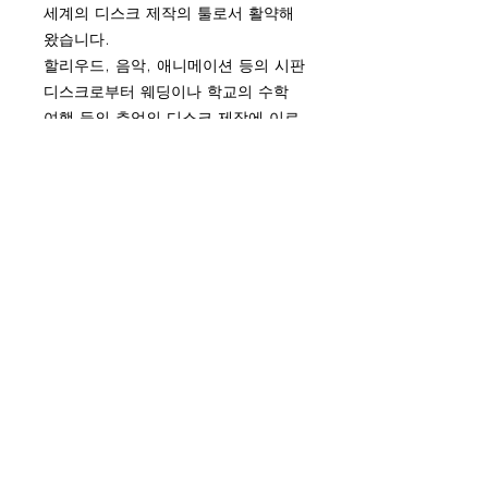
세계의 디스크 제작의 툴로서 활약해
왔습니다.
할리우드, 음악, 애니메이션 등의 시판
디스크로부터 웨딩이나 학교의 수학
여행 등의 추억의 디스크 제작에 이르
기까지, 다양한 제작을 가능하게 해 제
작자의 마음대로의 고품질의 DVD 타
이틀 제작이 가능합니다.
이 플랜에 포함된 내용
라이센스 유효기간(3개월)
​구입에서 배송까지의 흐름
다운로드판 업무용 DVD 제작 앱
SCDX Scenarist 지원 사이트 등록
※ 주문후, Scenarist Licensing User
비
Guide를 다운로드 및 인스톨 해주시기
이메일 지원 및 교육은 포함되어
바랍니다.
이전 페이지로
있지 않습니다.
※ 가이드의 순서에 따라 라이센스요
청파일(c2v)을 작성 후