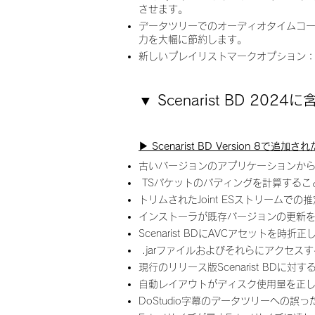
させます。
データツリーでのオーディオタイムコ
力を大幅に節約します。
新しいプレイリストマークオプション
▼
Scenarist BD 202
▶︎ Scenarist BD Version 8で追加
古いバージョンのアプリケーションから
TSパケットのパディングを計算するこ
トリムされたJoint ESストリームで
インストーラが既存バージョンの更新
Scenarist BDにAVCアセットを
.jarファイルおよびそれらにアクセ
現行のリリース版Scenarist BDに
自動レイアウトがディスク使用量を正
DoStudio字幕のデータツリーへの