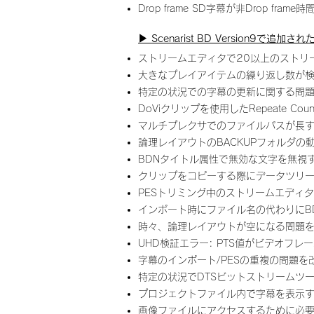
Drop frame SD字幕が非Drop f
▶︎ Scenarist BD Version9で追加さ
ストリームエディタで20以上のストリ
大きなプレイアイテムの繰り返し数が検
特定の状況での字幕の更新に関する問
DoViクリップを使用したRepeate
マルチプレクサでのファイルパスが長
論理レイアウトのBACKUPフォルダの
BDNタイトル属性で無効な文字を無視
クリップをコピーする際にデータツリ
PESトリミング中のストリームエディ
インポート時にファイル名の代わりにB
時々、論理レイアウトが空になる問題
UHD検証エラー: PTS値がビデオフ
字幕のインポート/PESの重複の問題を
特定の状況でDTSビットストリームツ
プロジェクトファイル内で字幕を表示
画像ファイルにアクセスするために必要な