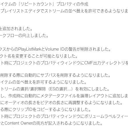
アイテムの「リピートカウント」プロパティの作成
てプレイリストエディタでストリームの並べ替えを許可できるようなり
を追加されました。
ークフローの向上しました。
ックスからのPlayListMarkとVolume IDの警告が削除されました。
ロジェクト名を変更することが可能となりました。
ト時にプロジェクトのプロパティウィンドウにCMF出力ディレクトリ
を削除する際に自動的にサブパスを削除するようになりました。
アイテムの並べ替えを許可するようになりました。
トリームの選択/選択解除（ESの選択…）を有効にしました。
にし、作成時に自動的にメタデータファイルを論理レイアウトに追加し
きにオーディオの長さをビデオの長さに再調整するようになりました。
る際にクリップIDをコピーするようになりました。
ート時にプロジェクトのプロパティウィンドウにボリュームラベルフィ
orとContent Ownerの両方が記入されるようになりました。