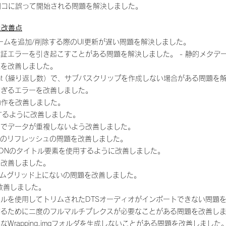
rame時間コに誤って開始される問題を解決しました。
れた改善点
ームを追加/削除する際のUI更新が遅い問題を解決しました。
証エラーを引き起こすことがある問題を解決しました。 - 静的メタデ
題を改善しました。
 Count (繰り返し数）で、サブパスクリップを作成しない場合がある問題
すぎるエラーを改善しました。
動作を改善しました。
するように改善しました。
ーでデータが重複しないよう改善しました。
タのリフレッシュの問題を改善しました。
DNのタイトル要素を使用するように改善しました。
を改善しました。
レームグリッド上にないの問題を改善しました。
改善しました。
ールを使用してトリムされたDTSオーディオがインポートできない問題
するために二度のフルマルチプレクスが必要なことがある問題を改善し
Wrapping.imgフォルダを生成しないことがある問題を改善しました