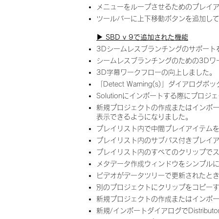
メニューをループさせるためのプレイ
ツールバーに上下移動ボタンを追加し
▶︎ SBD v 9で追加された機能
3Dシームレスブランチングのサポート
シームレスブランチングのための3Dワ
3D字幕ワークフローの向上しました。
「Detect Warning(s)」ダイアログボ
Solutionにインポートする際にプ
新規プロジェクトの作成またはインポー
表示できるようになりました。
プレイリスト内で中間プレイアイテム
プレイリスト内のサブパス付きプレイ
プレイリスト内のすべてのクリップでス
メタデータ作成ウィンドウをシンプル
ビデオがデータツリーで更新されたと
別のプロジェクトにクリップをコピーす
新規プロジェクトの作成またはインポ
新規/インポートダイアログでDistribut