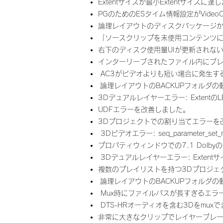
Extentサイズが最小Extentサイズ
PGのためのESタイム情報設定がVideo
論理レイアウトのディスクパッケージか
「ソースクリップを未使用コンテンツに
右下のディスク使用量UIが更新されな
インターリーブされたファイル内にブレー
AC3がビデオよりも短い場合に発生す
論理レイアウトのBACKUPフォルダの
3Dデュアルレイヤーエラー: Exten
UDFエラーを改善しました。
3Dプロジェクトでの割り当てエラーを
3Dビデオエラー: seq_parameter_s
プロパティウィンドウでの7.1 Dol
3Dデュアルレイヤーエラー: Exte
複数のプレイリストを持つ3Dプロジェ
論理レイアウトのBACKUPフォルダの
Mux時にファイルパスが長すぎるエラ
DTS-HRオーディオを含む3Dをmu
非常に大きなクリップでレイヤーブレ