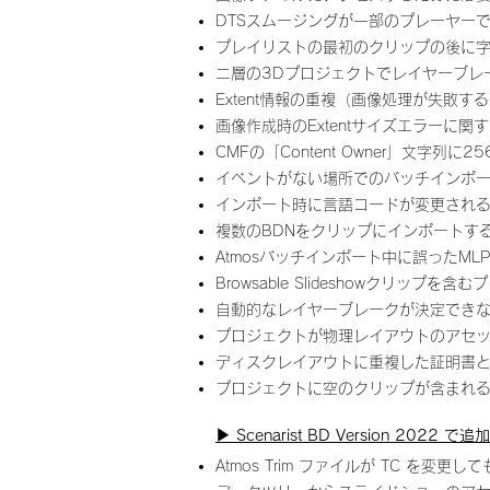
DTSスムージングが一部のプレーヤー
プレイリストの最初のクリップの後に
二層の3Dプロジェクトでレイヤーブレ
Extent情報の重複（画像処理が失敗
画像作成時のExtentサイズエラーに
CMFの「Content Owner」文字
イベントがない場所でのバッチインポー
インポート時に言語コードが変更され
複数のBDNをクリップにインポートす
Atmosバッチインポート中に誤ったM
Browsable Slideshowクリ
自動的なレイヤーブレークが決定でき
プロジェクトが物理レイアウトのアセ
ディスクレイアウトに重複した証明書
プロジェクトに空のクリップが含まれ
▶︎ Scenarist BD Version 2022
Atmos Trim ファイルが TC を