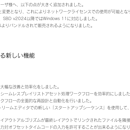
使いのユーザ様へ、以下の点が大きく追加されました。
へと変更となり、これによりネットワークライセンスでの使用が可能とな
し、SBD v2024以降ではWindows 11に対応しました。
がSBD 2024よりバンドルされて販売されるようになりました。
含まれる新しい機能
。
の大幅な改善と効率化をしました。
、シームレスプレイリストアセット処理ワークフローを効率的にしまし
ークフローの全面的な再設計と自動化を行いました。
ストリームエディタでの新しい「スタートアップシーケンス」を使用して
レイアウトアルゴリズムが最終レイアウトでリンクされたファイルを隣
入力対オフセットタイムコードの入力を許可することが出来るようにな