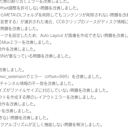
に達した際の割り当てエラーを改善しました。
Offset調整を許可しない問題を改善しました。
らMETA\DLフォルダを削除してもコンテンツが削除されない問題を改
変更する」が選択された場合、CC6クリップのソースがディスク情報
い問題を改善しました。
クを設定したため、Auto Layout が画像を作成できない問題を改善
るMuxエラーを改善しました。
動作を改善しました。
tのLBNが重なっている問題を改善しました。
改善しました。
et_mvc_extensionでエラー（offset=995）を改善しました。
byのチャンネル情報の不一致を改善しました。
ntサイズがファイルサイズに対応していない問題を改善しました。
クトを作成する際のレイアウトエラーを改善しました。
動作を改善しました。
ーを改善しました。
xできない問題を改善しました。
ークアルゴリズムが正しく機能しない問題を解決しました。