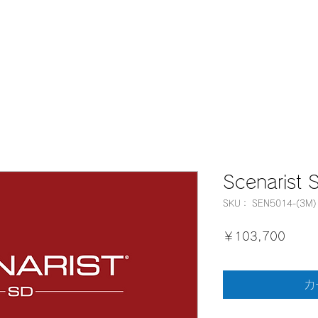
Scenaris
SKU： SEN5014-(3M)
価
￥103,700
格
カ