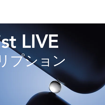
st LIVE
リプション
いよいよ