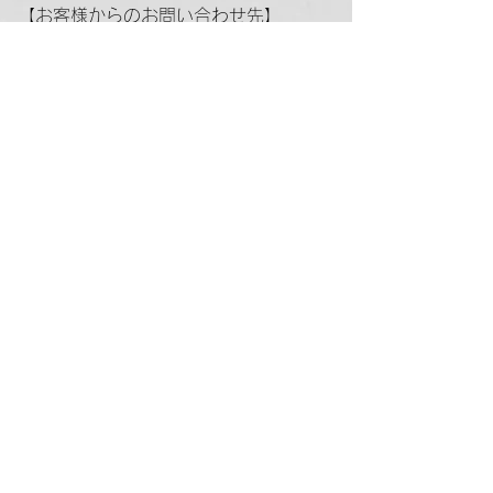
【お客様からのお問い合わせ先】
株式会社StayConnected DX 広報担当
中野由香
e-mail：
info@stayconnecteddx.com